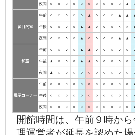
夜間
○
○
○
○
○
○
○
○
○
○
▲
午前
○
○
○
○
○
▲
○
○
○
▲
▲
多目的室
午後
○
○
○
○
▲
▲
○
○
○
×
×
夜間
○
○
○
○
▲
○
○
○
○
▲
▲
午前
○
○
○
○
▲
▲
○
○
○
○
○
和室
午後
▲
○
○
○
▲
▲
○
○
○
○
○
夜間
▲
○
○
○
○
○
○
○
○
○
○
午前
○
○
○
○
○
○
○
○
○
○
○
展示コーナー
午後
○
○
○
○
○
○
○
○
○
○
○
夜間
○
○
○
○
○
○
○
○
○
○
○
開館時間は、午前９時から
理運営者が延長を認めた場