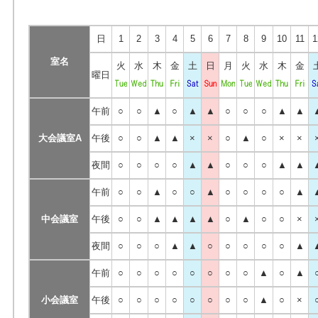
日
1
2
3
4
5
6
7
8
9
10
11
1
室名
火
水
木
金
土
日
月
火
水
木
金
曜日
午前
○
○
▲
○
▲
▲
○
○
○
▲
▲
大会議室A
午後
○
○
▲
▲
×
×
○
▲
○
×
×
夜間
○
○
○
○
▲
▲
○
○
○
▲
▲
午前
○
○
▲
○
○
▲
○
○
○
○
▲
中会議室
午後
○
○
▲
▲
▲
▲
○
▲
○
○
×
夜間
○
○
○
▲
▲
○
○
○
○
○
▲
午前
○
○
○
○
○
○
○
○
▲
○
▲
小会議室
午後
○
○
○
○
○
○
○
○
▲
○
×