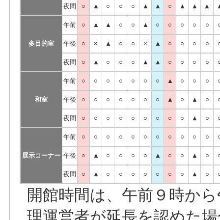
夜間
○
▲
○
○
○
▲
▲
○
▲
▲
▲
午前
○
▲
▲
○
○
▲
○
○
○
○
○
多目的室
午後
○
×
▲
○
○
×
▲
○
○
○
○
夜間
○
▲
○
○
○
▲
▲
○
○
○
○
午前
○
○
○
○
○
○
○
▲
○
○
○
和室
午後
○
○
○
○
○
○
○
▲
○
▲
○
夜間
○
○
○
○
○
○
○
○
○
▲
○
午前
○
○
○
○
○
○
○
○
○
○
○
展示コーナー
午後
○
▲
○
○
○
○
▲
○
○
▲
○
夜間
○
▲
○
○
○
○
○
○
○
▲
○
開館時間は、午前９時から
理運営者が延長を認めた場