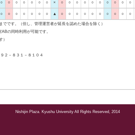
○
○
○
○
○
○
○
×
○
○
○
○
○
○
○
○
○
○
○
○
○
○
○
○
○
▲
○
○
○
○
○
○
○
○
○
○
までです。（但し、管理運営者が延長を認めた場合を除く）
室ABの同時利用が可能です。
す）
９２－８３１－８１０４
Nishijin Plaza. Kyushu University All Rights Reserved, 2014