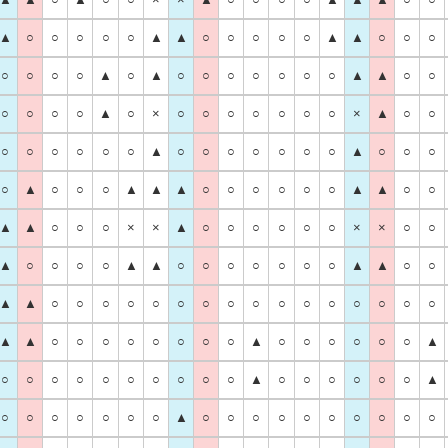
▲
○
○
○
○
○
▲
▲
○
○
○
○
○
▲
▲
○
○
○
○
○
○
○
▲
○
▲
○
○
○
○
○
○
○
▲
▲
○
○
○
○
○
○
▲
○
×
○
○
○
○
○
○
○
×
▲
○
○
○
○
○
○
○
○
▲
○
○
○
○
○
○
○
▲
○
○
○
○
▲
○
○
○
▲
▲
▲
○
○
○
○
○
○
▲
▲
○
○
▲
▲
○
○
○
×
×
▲
○
○
○
○
○
○
×
×
○
○
▲
○
○
○
○
▲
▲
○
○
○
○
○
○
○
▲
▲
○
○
▲
▲
○
○
○
○
○
○
○
○
○
○
○
○
○
○
○
○
▲
▲
○
○
○
○
○
○
○
○
▲
○
○
○
○
○
○
▲
○
○
○
○
○
○
○
○
○
○
▲
○
○
○
○
○
○
▲
○
○
○
○
○
○
○
▲
○
○
○
○
○
○
○
○
○
○