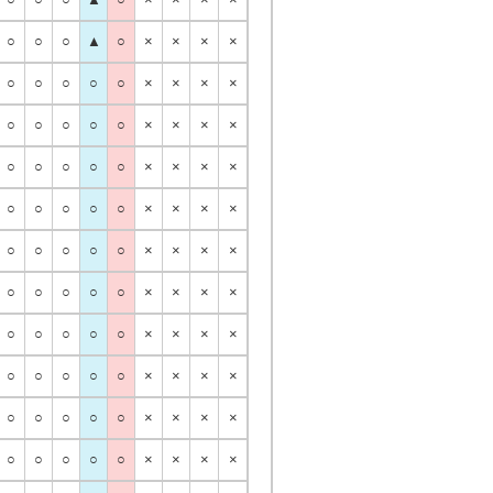
○
○
○
▲
○
×
×
×
×
○
○
○
○
○
×
×
×
×
○
○
○
○
○
×
×
×
×
○
○
○
○
○
×
×
×
×
○
○
○
○
○
×
×
×
×
○
○
○
○
○
×
×
×
×
○
○
○
○
○
×
×
×
×
○
○
○
○
○
×
×
×
×
○
○
○
○
○
×
×
×
×
○
○
○
○
○
×
×
×
×
○
○
○
○
○
×
×
×
×