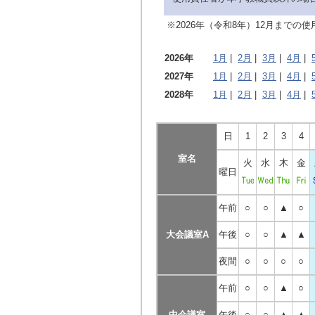
※2026年（令和8年）12月まで
2026年
1月
|
2月
|
3月
|
4月
|
2027年
1月
|
2月
|
3月
|
4月
|
2028年
1月
|
2月
|
3月
|
4月
|
日
1
2
3
4
室名
火
水
木
金
曜日
午前
○
○
▲
○
大会議室A
午後
○
○
▲
▲
夜間
○
○
○
○
午前
○
○
▲
○
中会議室
午後
○
○
▲
▲