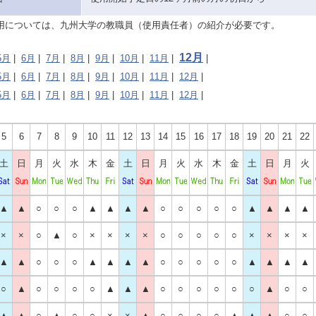
の使用については、九州大学の教職員（使用責任者）の紹介が必要です。
12月
5月
|
6月
|
7月
|
8月
|
9月
|
10月
|
11月
|
|
5月
|
6月
|
7月
|
8月
|
9月
|
10月
|
11月
|
12月
|
5月
|
6月
|
7月
|
8月
|
9月
|
10月
|
11月
|
12月
|
5
6
7
8
9
10
11
12
13
14
15
16
17
18
19
20
21
22
土
日
月
火
水
木
金
土
日
月
火
水
木
金
土
日
月
火
▲
▲
○
○
○
▲
▲
▲
▲
○
○
○
○
○
▲
▲
▲
▲
×
×
○
▲
○
×
×
×
×
○
○
○
○
○
×
×
×
×
▲
▲
○
○
○
▲
▲
▲
▲
○
○
○
○
○
▲
▲
▲
▲
○
▲
○
○
○
○
▲
▲
▲
○
○
○
○
○
○
▲
○
○
▲
▲
○
▲
○
○
×
×
▲
○
○
○
○
▲
▲
▲
○
○