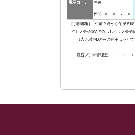
展示コーナー
午後
○
○
○
○
夜間
○
○
○
○
開館時間は、午前９時から午後８時
注）大会議室Aのみもしくは大会議
（大会議室Bのみの利用は不可で
西新プラザ管理室 ＴＥＬ ０