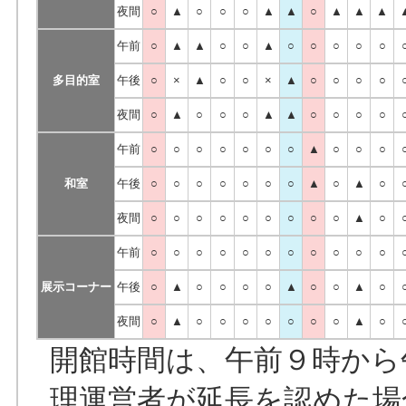
夜間
○
▲
○
○
○
▲
▲
○
▲
▲
▲
午前
○
▲
▲
○
○
▲
○
○
○
○
○
多目的室
午後
○
×
▲
○
○
×
▲
○
○
○
○
夜間
○
▲
○
○
○
▲
▲
○
○
○
○
午前
○
○
○
○
○
○
○
▲
○
○
○
和室
午後
○
○
○
○
○
○
○
▲
○
▲
○
夜間
○
○
○
○
○
○
○
○
○
▲
○
午前
○
○
○
○
○
○
○
○
○
○
○
展示コーナー
午後
○
▲
○
○
○
○
▲
○
○
▲
○
夜間
○
▲
○
○
○
○
○
○
○
▲
○
開館時間は、午前９時から
理運営者が延長を認めた場