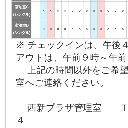
宿泊室C
×
×
×
×
○
○
○
○
○
○
○
○
(シングル)
宿泊室D
×
×
×
×
○
○
○
○
○
○
○
○
(シングル)
※ チェックインは、午後
アウトは、午前９時～午前
上記の時間以外をご希望
室へご連絡ください。
西新プラザ管理室 ＴＥ
４