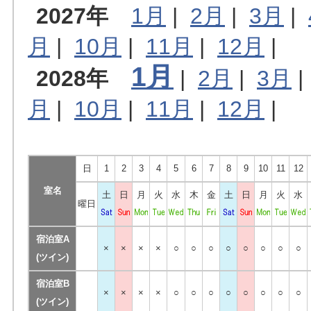
2027年
1月
|
2月
|
3月
|
月
|
10月
|
11月
|
12月
|
1月
2028年
|
2月
|
3月
月
|
10月
|
11月
|
12月
|
日
1
2
3
4
5
6
7
8
9
10
11
12
室名
土
日
月
火
水
木
金
土
日
月
火
水
曜日
宿泊室A
×
×
×
×
○
○
○
○
○
○
○
○
(ツイン)
宿泊室B
×
×
×
×
○
○
○
○
○
○
○
○
(ツイン)